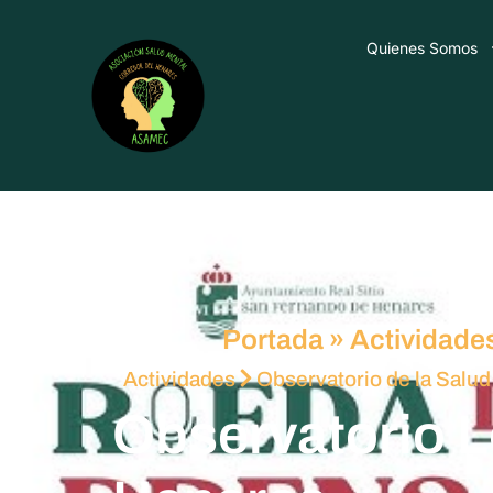
Quienes Somos
Portada
»
Actividade
Actividades
Observatorio de la Salud
Observatorio L