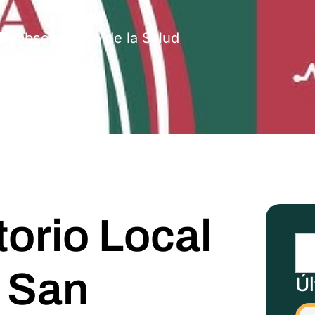
Observatorio de la Salud
orio Local
n San
Úl