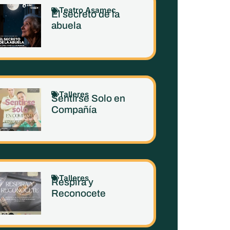
Teatro Asamec
El secreto de la
abuela
Talleres
Sentirse Solo en
Compañía
Talleres
Respira y
Reconocete