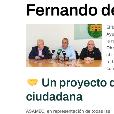
Fernando d
El 
Ayu
la 
Obs
abi
for
com
Un proyecto d
ciudadana
ASAMEC, en representación de todas las