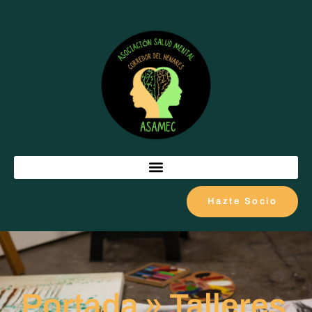
Hazte Socio
Portada
»
Talleres