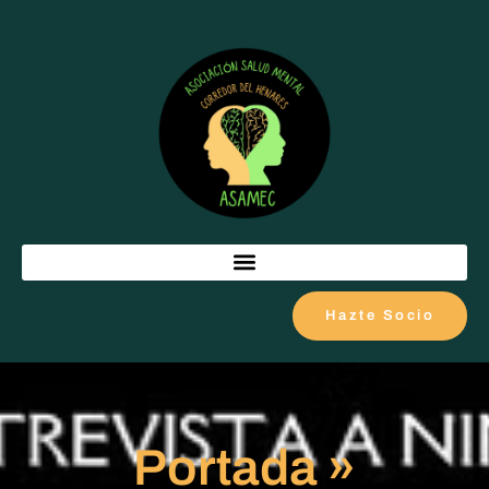
Hazte Socio
Portada
»