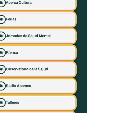
Acerca Cultura
Ferias
Jornadas de Salud Mental
Prensa
Observatorio de la Salud
Radio Asamec
Talleres