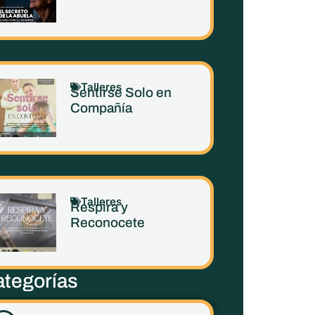
Talleres
Sentirse Solo en
Compañía
Talleres
Respira y
Reconocete
tegorías