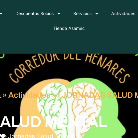
Descuentos Socios
Servicios
Actividades
Tienda Asamec
a
»
Actividades
»
I JORNADAS SALUD 
SALUD MENTAL
s
Jornadas Salud Mental