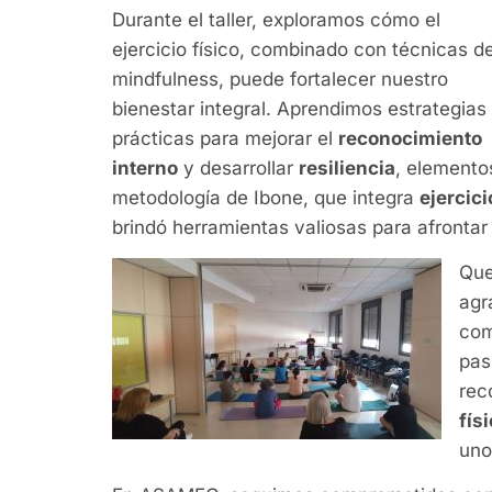
Durante el taller, exploramos cómo el
ejercicio físico, combinado con técnicas d
mindfulness, puede fortalecer nuestro
bienestar integral. Aprendimos estrategias
prácticas para mejorar el
reconocimiento
interno
y desarrollar
resiliencia
, elemento
metodología de Ibone, que integra
ejercic
brindó herramientas valiosas para afrontar 
Que
agr
com
pas
rec
fís
uno