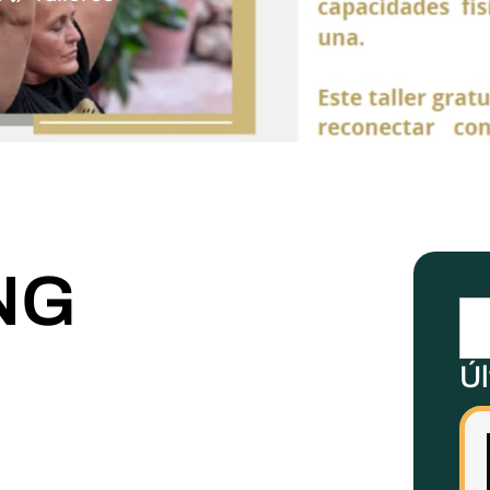
NG
Úl