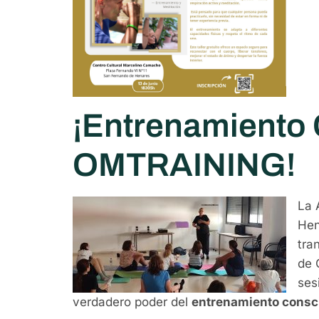
¡Entrenamiento
OMTRAINING!
La 
Hen
tra
de 
ses
verdadero poder del
entrenamiento consc