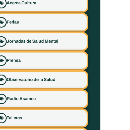
Acerca Cultura
Ferias
Jornadas de Salud Mental
Prensa
Observatorio de la Salud
Radio Asamec
Talleres