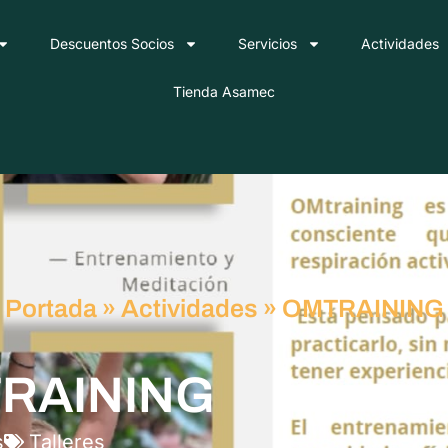
Descuentos Socios
Servicios
Actividades
Tienda Asamec
Portada
»
Actividades
»
OMTRAINING
TRAINING
s
Talleres