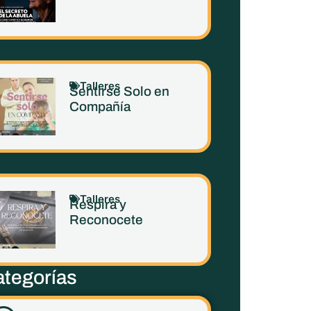
Talleres
Sentirse Solo en
Compañía
Talleres
Respira y
Reconocete
tegorías